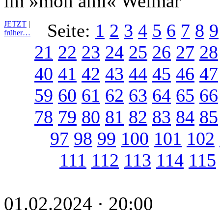
im »mon ami« Weimar
JETZT
|
Seite:
1
2
3
4
5
6
7
8
9
früher…
21
22
23
24
25
26
27
28
40
41
42
43
44
45
46
47
59
60
61
62
63
64
65
66
78
79
80
81
82
83
84
85
97
98
99
100
101
102
111
112
113
114
115
01.02.2024 · 20:00