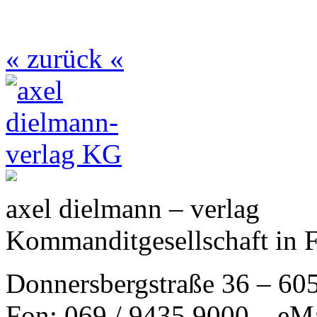
« zurück «
axel dielmann – verlag
Kommanditgesellschaft in 
Donnersbergstraße 36 – 60
Fon: 069 / 9435 9000 – eM