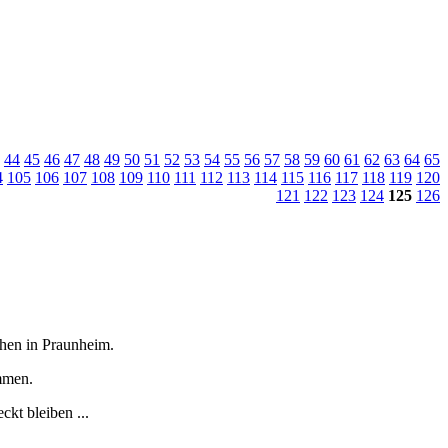
44
45
46
47
48
49
50
51
52
53
54
55
56
57
58
59
60
61
62
63
64
65
4
105
106
107
108
109
110
111
112
113
114
115
116
117
118
119
120
121
122
123
124
125
126
tchen in Praunheim.
immen.
kt bleiben ...