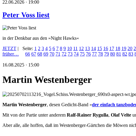
22.06.2026 · 19:00
Peter Voss liest
in der Denkbar aus den »Night Hawks«
JETZT
|
Seite:
1
2
3
4
5
6
7
8
9
10
11
12
13
14
15
16
17
18
19
20
2
früher…
66
67
68
69
70
71
72
73
74
75
76
77
78
79
80
81
82
83
16.08.2025 · 15:00
Martin Westenberger
Martin Westenberger
, desen Gedicht-Band »
der einfach tanzbode
Mit von der Partie unter anderem
Ralf-Rainer Rygulla
,
Olaf Velte
u
Aber alle, alle hoffen, daß im Westenberger-Gärtchen die Möwen nicht