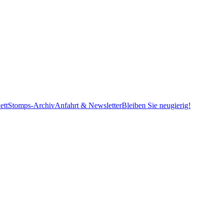
ett
Stomps-Archiv
Anfahrt & Newsletter
Bleiben Sie neugierig!