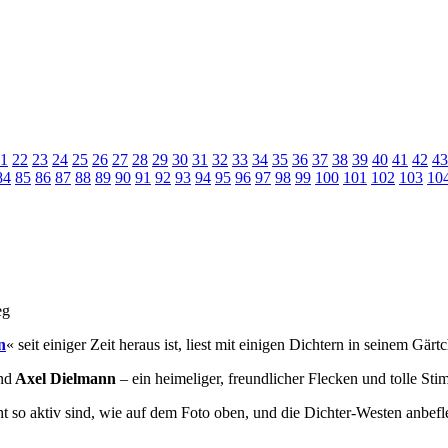
1
22
23
24
25
26
27
28
29
30
31
32
33
34
35
36
37
38
39
40
41
42
43
84
85
86
87
88
89
90
91
92
93
94
95
96
97
98
99
100
101
102
103
10
n
« seit einiger Zeit heraus ist, liest mit einigen Dichtern in seinem Gär
nd
Axel Dielmann
– ein heimeliger, freundlicher Flecken und tolle St
 so aktiv sind, wie auf dem Foto oben, und die Dichter-Westen anbeflec