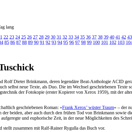
ag lang
1
22
23
24
25
26
27
28
29
30
31
32
33
34
35
36
37
38
39
40
41
42
43
84
85
86
87
88
89
90
91
92
93
94
95
96
97
98
99
100
101
102
103
10
Tuschick
d Rolf Dieter Brinkmann, deren legendäre Beat-Anthologie ACID gera
h selbst neue Texte, als Duo. Die im Wechsel geschriebenen Texte sol
technik der Fotokopie (erster Kopierer von Xerox 1959), mit der altern
schaftlich geschriebenen Roman: »
Frank Xerox’ wüster Traum
« – der n
n der beiden, aber auch durch den frühen Tod von Brinkmann sowie di
aufgeregte und euphorische Zeit, in der neue Möglichkeiten des Schrei
und stellt zusammen mit Ralf-Rainer Rygulla das Buch vor.