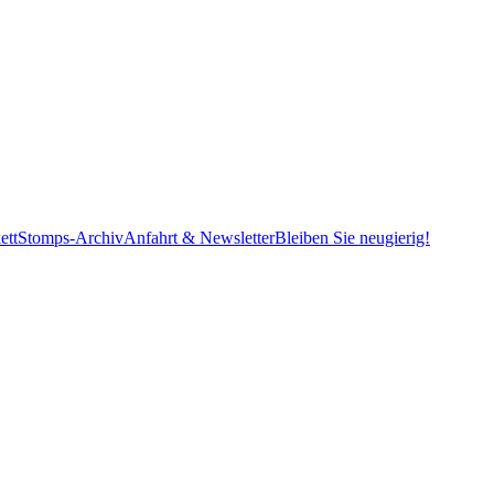
ett
Stomps-Archiv
Anfahrt & Newsletter
Bleiben Sie neugierig!