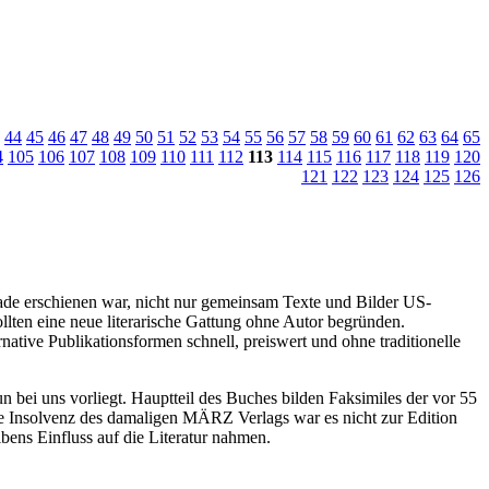
44
45
46
47
48
49
50
51
52
53
54
55
56
57
58
59
60
61
62
63
64
65
4
105
106
107
108
109
110
111
112
113
114
115
116
117
118
119
120
121
122
123
124
125
126
de erschienen war, nicht nur gemeinsam Texte und Bilder US-
lten eine neue literarische Gattung ohne Autor begründen.
ative Publikationsformen schnell, preiswert und ohne traditionelle
un bei uns vorliegt. Hauptteil des Buches bilden Faksimiles der vor 55
e Insolvenz des damaligen MÄRZ Verlags war es nicht zur Edition
bens Einfluss auf die Literatur nahmen.