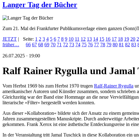
Langer Tag der Bücher
Zum 21. Mal dei Frankfurter Publikumsverlage einen ganzen (Sonn)T
JETZT
|
Seite:
1
2
3
4
5
6
7
8
9
10
11
12
13
14
15
16
17
18
19
20
2
früher…
66
67
68
69
70
71
72
73
74
75
76
77
78
79
80
81
82
83
26.07.2025 · 19:00
Ralf Rainer Rygulla und Jamal 
Vom Herbst 1969 bis zum Herbst 1970 trugen
Ralf-Rainer Rygulla
un
amerikanischer Autoren und Künstler zusammen, sondern schrieben auc
Gleichzeitig war der Band eine Hommage an die neue Vervielfältigungs
literarische »Filter« hergestellt werden konnten.
Aus dieser »Kollaboration« bildete sich der Ansatz zu einem gemein
Jahren zusammengestellten Manuskripte. Durch anderweitige Arbeite
gekommen. Frank Xerox ist eine ästhetische Entdeckungsreise in eine 
In der Veranstaltung tritt Jamal Tuschick in diese Kollaboration ein 