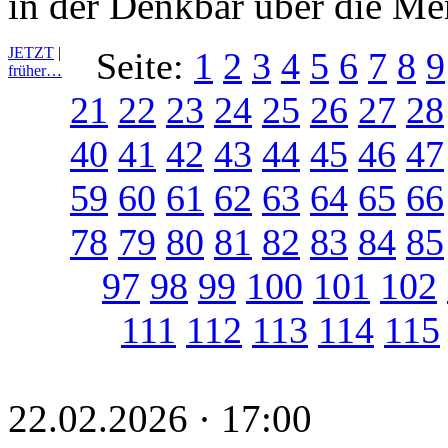
in der Denkbar über die Me
JETZT
|
Seite:
1
2
3
4
5
6
7
8
9
früher…
21
22
23
24
25
26
27
28
40
41
42
43
44
45
46
47
59
60
61
62
63
64
65
66
78
79
80
81
82
83
84
85
97
98
99
100
101
102
111
112
113
114
115
22.02.2026 · 17:00