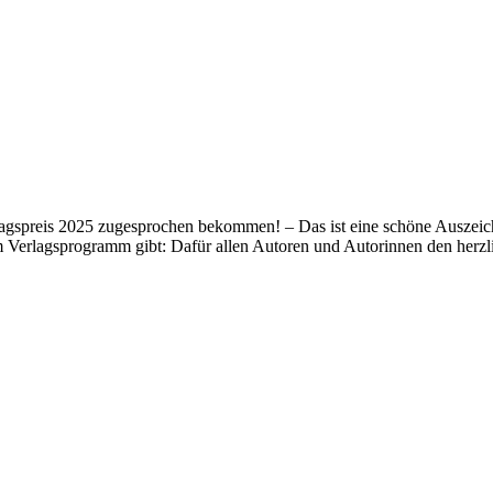
lagspreis 2025 zugesprochen bekommen! – Das ist eine schöne Auszeich
m Verlagsprogramm gibt: Dafür allen Autoren und Autorinnen den her