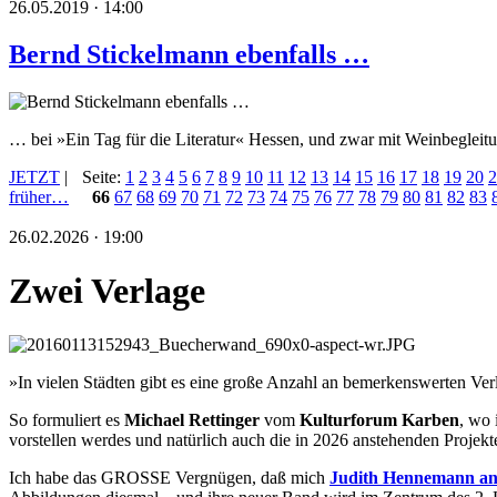
26.05.2019 · 14:00
Bernd Stickelmann ebenfalls …
… bei »Ein Tag für die Literatur« Hessen, und zwar mit Weinbegleit
JETZT
|
Seite:
1
2
3
4
5
6
7
8
9
10
11
12
13
14
15
16
17
18
19
20
2
früher…
66
67
68
69
70
71
72
73
74
75
76
77
78
79
80
81
82
83
26.02.2026 · 19:00
Zwei Verlage
»In vielen Städten gibt es eine große Anzahl an bemerkenswerten Ver
So formuliert es
Michael Rettinger
vom
Kulturforum Karben
, wo 
vorstellen werdes und natürlich auch die in 2026 anstehenden Projekt
Ich habe das GROSSE Vergnügen, daß mich
Judith Hennemann a