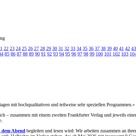
ung
1
22
23
24
25
26
27
28
29
30
31
32
33
34
35
36
37
38
39
40
41
42
43
84
85
86
87
88
89
90
91
92
93
94
95
96
97
98
99
100
101
102
103
10
lagen mit hochqualitativen und teilweise sehr speziellen Programmen.«
ich – zusammen mit einem zweiten Frankfurter Verlag und jeweils ei
e.
n dem Abend
begleiten und lesen wird: Wir arbeiten zusammen an ihre