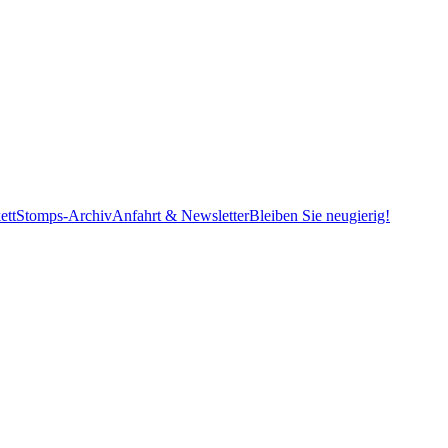
ett
Stomps-Archiv
Anfahrt & Newsletter
Bleiben Sie neugierig!