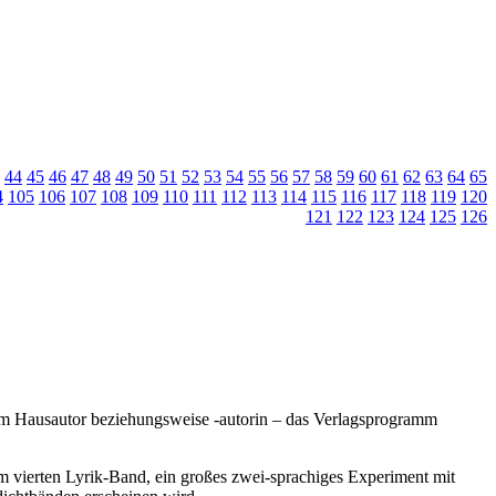
44
45
46
47
48
49
50
51
52
53
54
55
56
57
58
59
60
61
62
63
64
65
4
105
106
107
108
109
110
111
112
113
114
115
116
117
118
119
120
121
122
123
124
125
126
nem Hausautor beziehungsweise -autorin – das Verlagsprogramm
m vierten Lyrik-Band, ein großes zwei-sprachiges Experiment mit