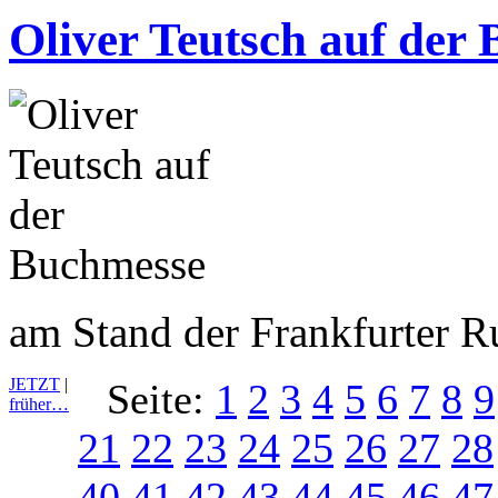
Oliver Teutsch auf der
am Stand der Frankfurter 
JETZT
|
Seite:
1
2
3
4
5
6
7
8
9
früher…
21
22
23
24
25
26
27
28
40
41
42
43
44
45
46
47