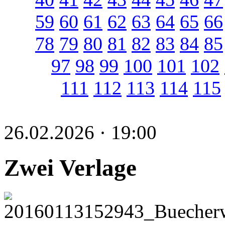
59
60
61
62
63
64
65
66
78
79
80
81
82
83
84
85
97
98
99
100
101
102
111
112
113
114
115
26.02.2026 · 19:00
Zwei Verlage