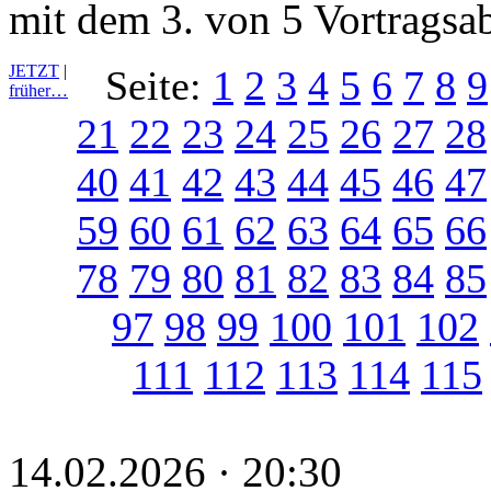
mit dem 3. von 5 Vortragsa
JETZT
|
Seite:
1
2
3
4
5
6
7
8
9
früher…
21
22
23
24
25
26
27
28
40
41
42
43
44
45
46
47
59
60
61
62
63
64
65
66
78
79
80
81
82
83
84
85
97
98
99
100
101
102
111
112
113
114
115
14.02.2026 · 20:30