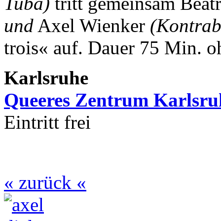
Tuba)
tritt gemeinsam Beat
und
Axel Wienker
(Kontrab
trois« auf.
Dauer 75 Min. o
Karlsruhe
Queeres Zentrum Karlsru
Eintritt frei
« zurück «