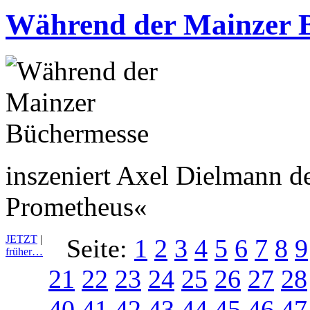
Während der Mainzer 
inszeniert Axel Dielmann d
Prometheus«
JETZT
|
Seite:
1
2
3
4
5
6
7
8
9
früher…
21
22
23
24
25
26
27
28
40
41
42
43
44
45
46
47