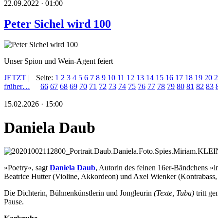
22.09.2022 · 01:00
Peter Sichel wird 100
Unser Spion und Wein-Agent feiert
JETZT
|
Seite:
1
2
3
4
5
6
7
8
9
10
11
12
13
14
15
16
17
18
19
20
2
früher…
66
67
68
69
70
71
72
73
74
75
76
77
78
79
80
81
82
83
15.02.2026 · 15:00
Daniela Daub
»Poetry«, sagt
Daniela Daub
, Autorin des feinen 16er-Bändchens »i
Beatrice Hutter (Violine, Akkordeon) und Axel Wienker (Kontrabass, 
Die Dichterin, Bühnenkünstlerin und Jongleurin
(Texte, Tuba)
tritt 
Pause.