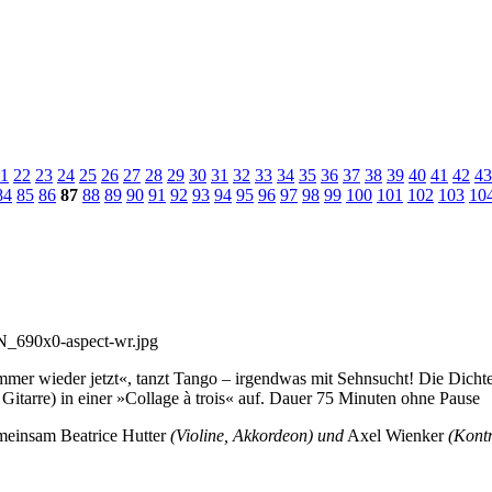
1
22
23
24
25
26
27
28
29
30
31
32
33
34
35
36
37
38
39
40
41
42
43
84
85
86
87
88
89
90
91
92
93
94
95
96
97
98
99
100
101
102
103
10
mmer wieder jetzt«, tanzt Tango – irgendwas mit Sehnsucht! Die Dichte
Gitarre) in einer »Collage à trois« auf. Dauer 75 Minuten ohne Pause
gemeinsam Beatrice Hutter
(Violine, Akkordeon) und
Axel Wienker
(Kontr