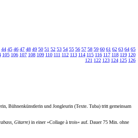
44
45
46
47
48
49
50
51
52
53
54
55
56
57
58
59
60
61
62
63
64
65
4
105
106
107
108
109
110
111
112
113
114
115
116
117
118
119
120
121
122
123
124
125
126
rin, Bühnenkünstlerin und Jongleurin (Texte. Tuba) tritt gemeinsam
abass, Gitarre)
in einer »Collage à trois« auf.
Dauer 75 Min. ohne