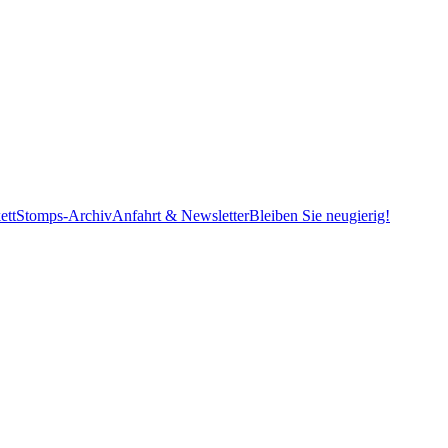
ett
Stomps-Archiv
Anfahrt & Newsletter
Bleiben Sie neugierig!