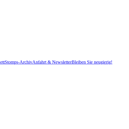
ett
Stomps-Archiv
Anfahrt & Newsletter
Bleiben Sie neugierig!