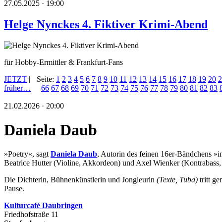
27.05.2025 · 19:00
Helge Nynckes 4. Fiktiver Krimi-Abend
für Hobby-Ermittler & Frankfurt-Fans
JETZT
|
Seite:
1
2
3
4
5
6
7
8
9
10
11
12
13
14
15
16
17
18
19
20
2
früher…
66
67
68
69
70
71
72
73
74
75
76
77
78
79
80
81
82
83
21.02.2026 · 20:00
Daniela Daub
»Poetry«, sagt
Daniela Daub
, Autorin des feinen 16er-Bändchens »i
Beatrice Hutter (Violine, Akkordeon) und Axel Wienker (Kontrabass, 
Die Dichterin, Bühnenkünstlerin und Jongleurin
(Texte, Tuba)
tritt 
Pause.
Kulturca
fé Daubringen
Friedhofstraße 11