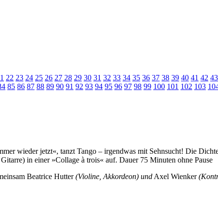
1
22
23
24
25
26
27
28
29
30
31
32
33
34
35
36
37
38
39
40
41
42
43
84
85
86
87
88
89
90
91
92
93
94
95
96
97
98
99
100
101
102
103
10
mmer wieder jetzt«, tanzt Tango – irgendwas mit Sehnsucht! Die Dichte
Gitarre) in einer »Collage à trois« auf. Dauer 75 Minuten ohne Pause
gemeinsam Beatrice Hutter
(Violine, Akkordeon) und
Axel Wienker
(Kontr