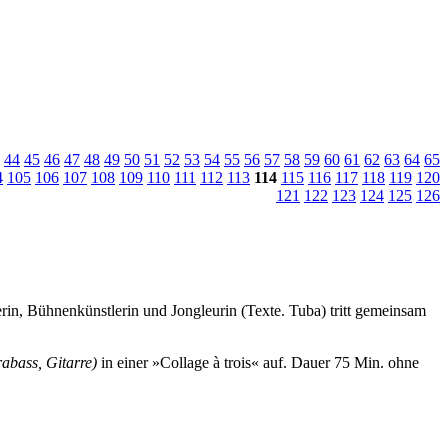
44
45
46
47
48
49
50
51
52
53
54
55
56
57
58
59
60
61
62
63
64
65
4
105
106
107
108
109
110
111
112
113
114
115
116
117
118
119
120
121
122
123
124
125
126
rin, Bühnenkünstlerin und Jongleurin (Texte. Tuba) tritt gemeinsam
abass, Gitarre)
in einer »Collage à trois« auf.
Dauer 75 Min. ohne