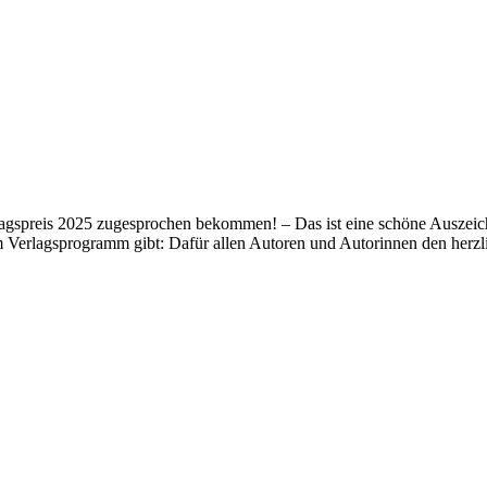
lagspreis 2025 zugesprochen bekommen! – Das ist eine schöne Auszeich
m Verlagsprogramm gibt: Dafür allen Autoren und Autorinnen den her