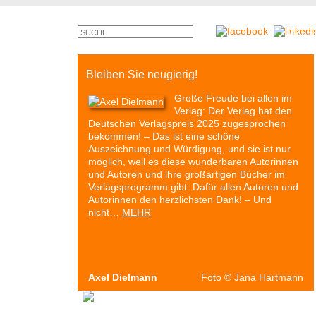
©
Monty
Cross
Bleiben Sie neugierig!
Große Freude bei allen im
Verlag: Der Verlag hat den
Deutschen Verlagspreis 2025 zugesprochen
bekommen! – Das ist eine schöne
Auszeichnung und Würdigung, und sie ist nur
möglich, weil es diese wunderbaren Autorinnen
und Autoren und ihre großartigen Bücher im
Verlagsprogramm gibt: Dafür allen Autoren und
Autorinnen den herzlichsten Dank! – Und
nicht…
MEHR
Axel Dielmann
Foto
©
Jana Hartmann
Autoren & Bücher
Veranstaltungen
Presse
P