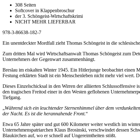
308 Seiten
Softcover in Klappenbroschur
der 3. Schöngeist-Wirtschaftskrimi
NICHT MEHR LIEFERBAR
978-3-86638-182-7
Ein unentdeckter Mordfall zieht Thomas Schöngeist in die schlesisch
Zum dritten Mal wird Wirtschaftsanwalt Thomas Schöngeist zum Detekt
Unternehmers der Gegenwart zusammenhängt.
Breslau im eiskalten Winter 1945. Ein Hitlerjunge beobachtet einen 
Festung erklärten Stadt ist ein Menschenleben nicht mehr viel wert. 
Dieses Einzelschicksal in den Wirren der alliierten Schlussoffensive i
den tragischen Freitod einer in den Westen geflohenen Unternehmerpe
Tiefgang.
„
Während sich ein leuchtender Sternenhimmel über dem verdunkelten st
der Nacht. Es ist die herannahende Front.
“
Etwa 65 Jahre später und gut 600 Kilometer weiter westlich im wint
Unternehmenspatriarchen Klaus Brosinski, verschwindet dessen Schw
Blaukirchen auf, wo er schnell auf Ungereimtheiten stößt.