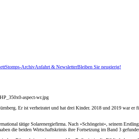
ett
Stomps-Archiv
Anfahrt & Newsletter
Bleiben Sie neugierig!
nberg. Er ist verheiratet und hat drei Kinder. 2018 und 2019 war er für
rnational tätige Solarenergiefirma. Nach »Schöngeist«, seinem Erstli
 haben die beiden Wirtschaftskrimis ihre Fortsetzung im Band 3 gefunde