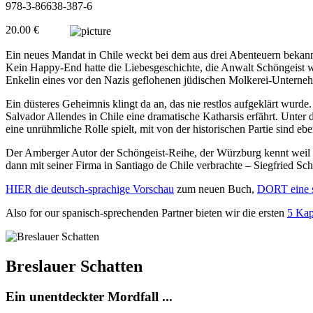
978-3-86638-387-6
20.00 €
Ein neues Mandat in Chile weckt bei dem aus drei Abenteuern bekan
Kein Happy-End hatte die Liebesgeschichte, die Anwalt Schöngeist wäh
Enkelin eines vor den Nazis geflohenen jüdischen Molkerei-Unterneh
Ein düsteres Geheimnis klingt da an, das nie restlos aufgeklärt wur
Salvador Allendes in Chile eine dramatische Katharsis erfährt. Unter 
eine unrühmliche Rolle spielt, mit von der historischen Partie sind 
Der Amberger Autor der Schöngeist-Reihe, der Würzburg kennt weil er
dann mit seiner Firma in Santiago de Chile verbrachte – Siegfried Sc
HIER die deutsch-sprachige Vorschau
zum neuen Buch,
DORT eine 
Also for our spanisch-sprechenden Partner bieten wir die ersten
5 Kap
Breslauer Schatten
Ein unentdeckter Mordfall ...