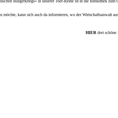
schen Bürgerkriegs« in unserer 16er-Reihe ist in die Bibliothek zu
n möchte, kann sich auch da informieren, wo der Wirtschaftsanwalt au
HIER
drei schöne