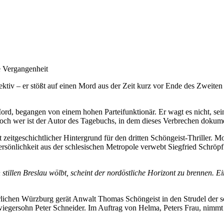
e Vergangenheit
iv – er stößt auf einen Mord aus der Zeit kurz vor Ende des Zweiten W
Mord, begangen von einem hohen Parteifunktionär. Er wagt es nicht, s
Doch wer ist der Autor des Tagebuchs, in dem dieses Verbrechen dokumen
st zeitgeschichtlicher Hintergrund für den dritten Schöngeist-Thriller.
rsönlichkeit aus der schlesischen Metropole verwebt Siegfried Schröp
illen Breslau wölbt, scheint der nordöstliche Horizont zu brennen. Ein
erlichen Würzburg gerät Anwalt Thomas Schöngeist in den Strudel der 
iegersohn Peter Schneider. Im Auftrag von Helma, Peters Frau, nimm