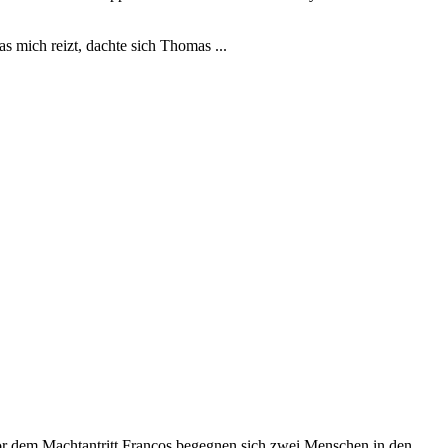
was mich reizt, dachte sich Thomas ...
vor dem Machtantritt Francos begegnen sich zwei Menschen in den