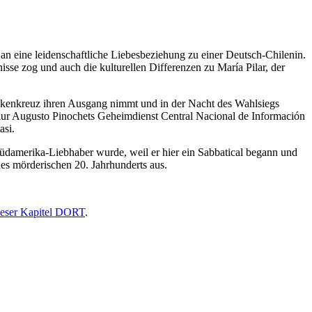
 eine leidenschaftliche Liebesbeziehung zu einer Deutsch-Chilenin.
sse zog und auch die kulturellen Differenzen zu María Pilar, der
 Hakenkreuz ihren Ausgang nimmt und in der Nacht des Wahlsiegs
ht nur Augusto Pinochets Geheimdienst Central Nacional de Información
asi.
Südamerika-Liebhaber wurde, weil er hier ein Sabbatical begann und
des mörderischen 20. Jahrhunderts aus.
ieser Kapitel DORT
.