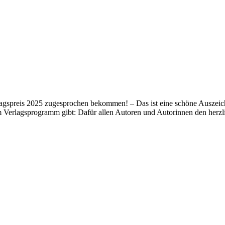
lagspreis 2025 zugesprochen bekommen! – Das ist eine schöne Auszeich
m Verlagsprogramm gibt: Dafür allen Autoren und Autorinnen den her