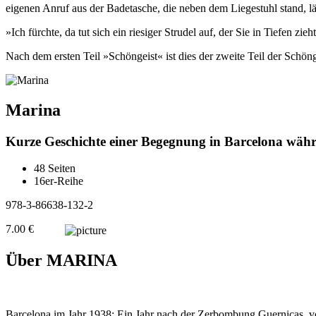
eigenen Anruf aus der Badetasche, die neben dem Liegestuhl stand, lä
»Ich fürchte, da tut sich ein riesiger Strudel auf, der Sie in Tiefen zie
Nach dem ersten Teil »Schöngeist« ist dies der zweite Teil der Schöng
Marina
Kurze Geschichte einer Begegnung in Barcelona währ
48 Seiten
16er-Reihe
978-3-86638-132-2
7.00 €
Über MARINA
Barcelona im Jahr 1938: Ein Jahr nach der Zerbombung Guernicas, vo