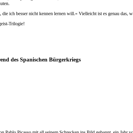
uten.
ht, die ich besser nicht kennen lernen will.« Vielleicht ist es genau das, 
eist-Trilogie!
end des Spanischen Bürgerkriegs
n Pablo Picasso mit all seinem Schrecken ins Bild gebannt, ein Jahr 