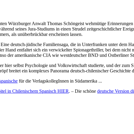
nten Würzburger Anwalt Thomas Schöngeist wehmütige Erinnerungen an
rend seines Jura-Studiums in einen Strudel zeitgeschichtlicher Ereigni
mers, als unüberbrückbar erscheinen lassen.
de. Eine deutsch-jüdische Familiensaga, die in Unterfranken unter dem
der Hand entfaltet sich ein verwickelter Spionagethriller, bei dem nic
ebenso der amerikanische CIA wie westdeutscher BND und Ostberliner St
 hier selbst Psychologie und Volkswirtschaft studierte, und der zum 
hröpf breitet ein komplexes Panorama deutsch-chilenischer Geschichte 
spanische
für die VerlagskollegInnen in Südamerika ...
itel in Chilenischem Spanisch HIER
. – Die schöne
deutsche Version d