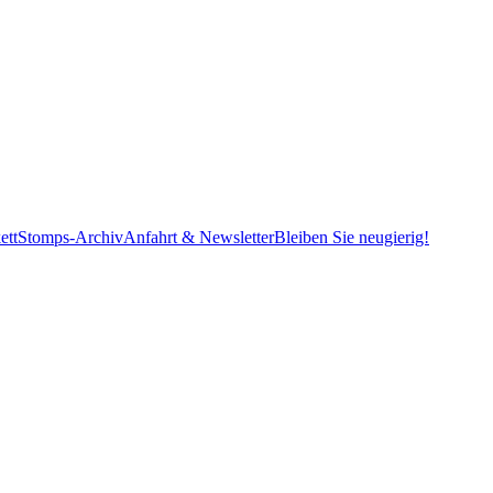
ett
Stomps-Archiv
Anfahrt & Newsletter
Bleiben Sie neugierig!