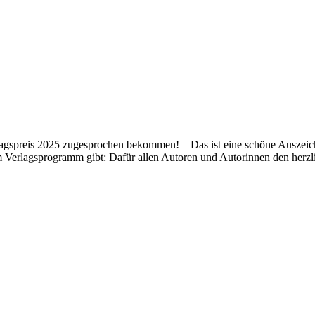
lagspreis 2025 zugesprochen bekommen! – Das ist eine schöne Auszeich
m Verlagsprogramm gibt: Dafür allen Autoren und Autorinnen den her