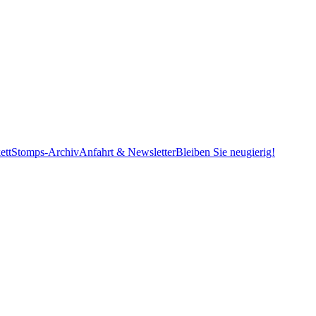
ett
Stomps-Archiv
Anfahrt & Newsletter
Bleiben Sie neugierig!