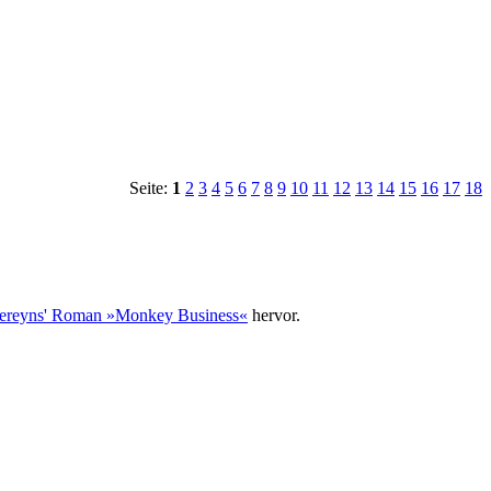
Seite:
1
2
3
4
5
6
7
8
9
10
11
12
13
14
15
16
17
18
ereyns' Roman »Monkey Business«
hervor.