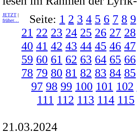
lesen im Rahmen der Lyrik
JETZT
|
Seite:
1
2
3
4
5
6
7
8
9
früher…
21
22
23
24
25
26
27
28
40
41
42
43
44
45
46
47
59
60
61
62
63
64
65
66
78
79
80
81
82
83
84
85
97
98
99
100
101
102
111
112
113
114
115
21.03.2024