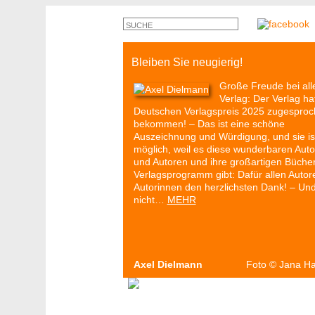
Bleiben Sie neugierig!
Große Freude bei all
Verlag: Der Verlag ha
Deutschen Verlagspreis 2025 zugespro
bekommen! – Das ist eine schöne
Auszeichnung und Würdigung, und sie is
möglich, weil es diese wunderbaren Auto
und Autoren und ihre großartigen Büche
Verlagsprogramm gibt: Dafür allen Autor
Autorinnen den herzlichsten Dank! – Un
nicht…
MEHR
Axel Dielmann
Foto
©
Jana H
Autoren & Bücher
Veranstaltungen
P