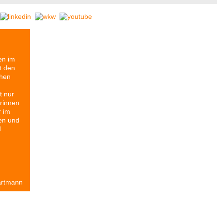
en im
t den
chen
t nur
rinnen
r im
en und
d
artmann
resse
Partner
Geschichte
Reihe Etikett
Stomps-Archiv
Anfah