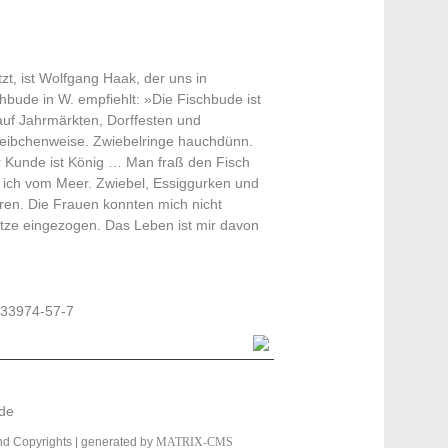
zt, ist Wolfgang Haak, der uns in
schbude in W. empfiehlt: »Die Fischbude ist
uf Jahrmärkten, Dorffesten und
eibchenweise. Zwiebelringe hauchdünn.
Der Kunde ist König … Man fraß den Fisch
 ich vom Meer. Zwiebel, Essiggurken und
ren. Die Frauen konnten mich nicht
ze eingezogen. Das Leben ist mir davon
933974-57-7
.de
and Copyrights
| generated by
MATRIX-CMS