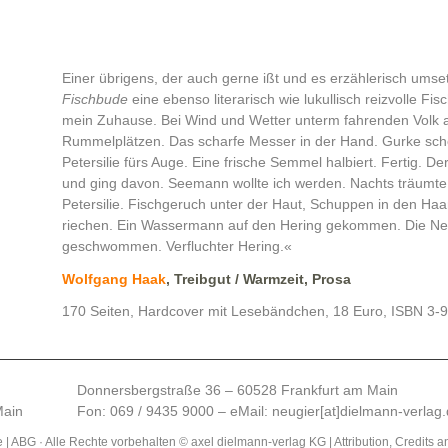
Einer übrigens, der auch gerne ißt und es erzählerisch umset
Fischbude
eine ebenso literarisch wie lukullisch reizvolle Fi
mein Zuhause. Bei Wind und Wetter unterm fahrenden Volk a
Rummelplätzen. Das scharfe Messer in der Hand. Gurke sch
Petersilie fürs Auge. Eine frische Semmel halbiert. Fertig. 
und ging davon. Seemann wollte ich werden. Nachts träumte
Petersilie. Fischgeruch unter der Haut, Schuppen in den Haa
riechen. Ein Wassermann auf den Hering gekommen. Die Net
geschwommen. Verfluchter Hering.«
Wolfgang Haak
, Treibgut / Warmzeit, Prosa
170 Seiten, Hardcover mit Lesebändchen, 18 Euro, ISBN 3-
Donnersbergstraße 36 – 60528 Frankfurt am Main
Main
Fon: 069 / 9435 9000 – eMail:
neugier[at]dielmann-verlag
e
|
ABG
· Alle Rechte vorbehalten © axel dielmann-verlag KG |
Attribution, Credits 