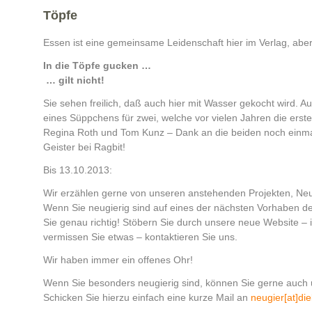
Töpfe
Essen ist eine gemeinsame Leidenschaft hier im Verlag, aber
In die Töpfe gucken …
… gilt nicht!
Sie sehen freilich, daß auch hier mit Wasser gekocht wird. A
eines Süppchens für zwei, welche vor vielen Jahren die erst
Regina Roth und Tom Kunz – Dank an die beiden noch einmal 
Geister bei Ragbit!
Bis 13.10.2013:
Wir erzählen gerne von unseren anstehenden Projekten, Ne
Wenn Sie neugierig sind auf eines der nächsten Vorhaben des
Sie genau richtig! Stöbern Sie durch unsere neue Website – i
vermissen Sie etwas – kontaktieren Sie uns.
Wir haben immer ein offenes Ohr!
Wenn Sie besonders neugierig sind, können Sie gerne auch
Schicken Sie hierzu einfach eine kurze Mail an
neugier[at]di