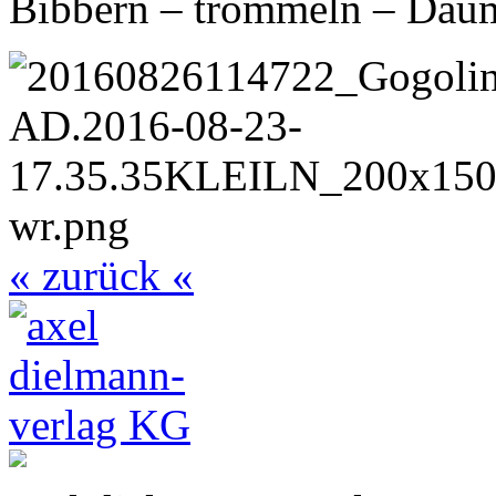
Bibbern – trommeln – Daum
« zurück «