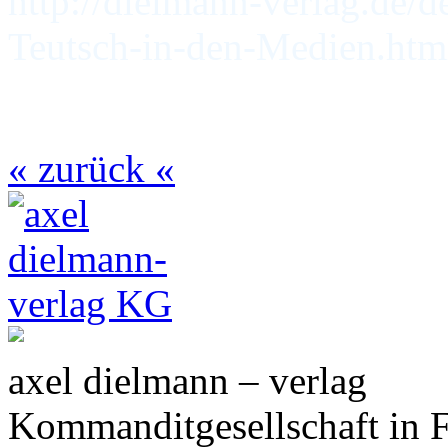
http://dielmann-verlag.de/d
Teutsch-in-den-Medien.htm
« zurück «
axel dielmann – verlag
Kommanditgesellschaft in 