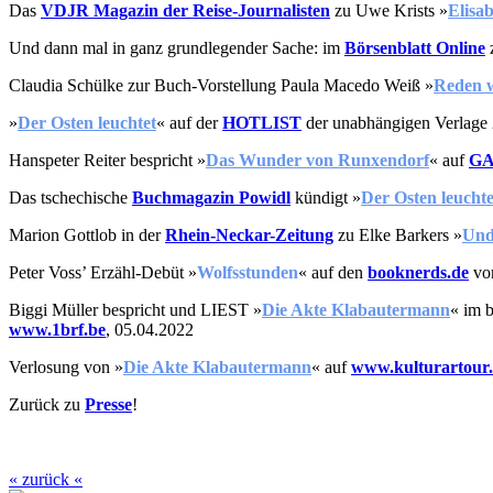
Das
VDJR Magazin der Reise-Journalisten
zu Uwe Krists
»
Elisab
Und dann mal in ganz grundlegender Sache: im
Börsenblatt Online
Claudia Schülke zur Buch-Vorstellung Paula Macedo Weiß »
Reden w
»
Der Osten
leuchtet
«
auf der
HOTLIST
der unabhängigen Verlage
Hanspeter Reiter bespricht
»
Das Wunder von Runxendorf
« auf
GA
Das tschechische
Buchmagazin Powidl
kündigt »
Der Osten
leuchte
Marion Gottlob in der
Rhein-Neckar-Zeitung
zu
Elke Barkers »
Und
Peter Voss’ Erzähl-Debüt »
Wolfsstunden
« auf den
booknerds.de
von
Biggi Müller bespricht und LIEST
»
D
ie Akte Klabautermann
« im 
www.1brf.be
, 05.04.2022
Verlosung
von »
D
ie Akte Klabautermann
« auf
www.kulturartour
Zurück zu
Presse
!
« zurück «