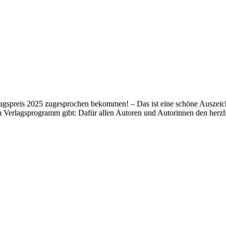
lagspreis 2025 zugesprochen bekommen! – Das ist eine schöne Auszeich
m Verlagsprogramm gibt: Dafür allen Autoren und Autorinnen den her