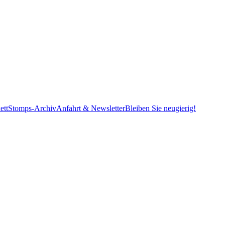
ett
Stomps-Archiv
Anfahrt & Newsletter
Bleiben Sie neugierig!