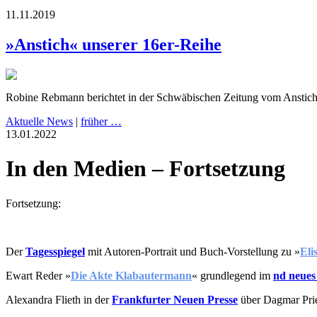
11.11.2019
»Anstich« unserer 16er-Reihe
Robine Rebmann berichtet in der Schwäbischen Zeitung vom Anstic
Aktuelle News
|
früher …
13.01.2022
In den Medien – Fortsetzung
Fortsetzung:
Der
Tagesspiegel
mit Autoren-Portrait und Buch-Vorstellung zu
»
Eli
Ewart Reder
»
D
ie Akte Klabautermann
«
grundlegend im
nd neues
Alexandra Flieth in der
Frankfurter Neuen Presse
über Dagmar Pri