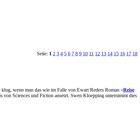
Seite:
1
2
3
4
5
6
7
8
9
10
11
12
13
14
15
16
17
18
ber klug, wenn man das wie im Falle von Ewart Reders Roman »
Reise
is von Sciences und Fiction ansetzt. Swen Kloepping unternimmt dies