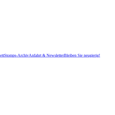
ett
Stomps-Archiv
Anfahrt & Newsletter
Bleiben Sie neugierig!