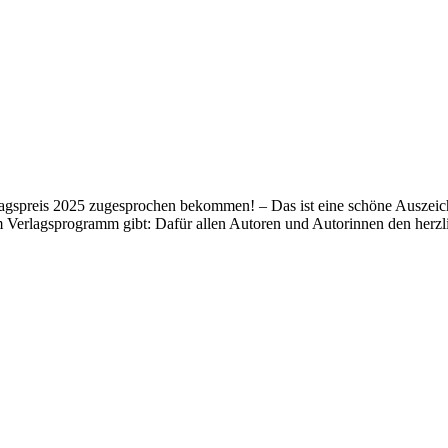
lagspreis 2025 zugesprochen bekommen! – Das ist eine schöne Auszeich
m Verlagsprogramm gibt: Dafür allen Autoren und Autorinnen den her