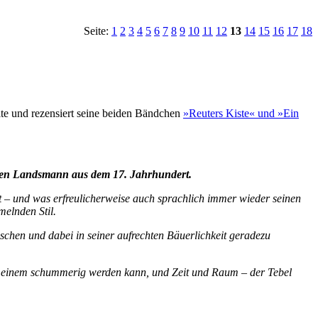
Seite:
1
2
3
4
5
6
7
8
9
10
11
12
13
14
15
16
17
18
lte und rezensiert seine beiden Bändchen
»Reuters Kiste« und »Ein
rben Landsmann aus dem 17. Jahrhundert.
t – und was erfreulicherweise auch sprachlich immer wieder seinen
melnden Stil.
ischen und dabei in seiner aufrechten Bäuerlichkeit geradezu
nde einem schummerig werden kann, und Zeit und Raum – der Tebel