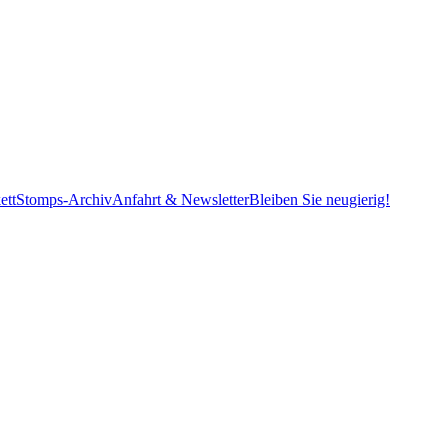
ett
Stomps-Archiv
Anfahrt & Newsletter
Bleiben Sie neugierig!