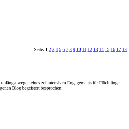
Seite:
1
2
3
4
5
6
7
8
9
10
11
12
13
14
15
16
17
18
e unlängst wegen eines zeitintensiven Engagements für Flüchtlinge
genen Blog begeistert besprochen: