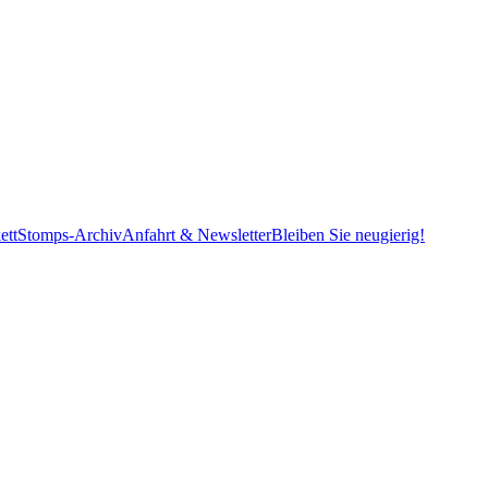
ett
Stomps-Archiv
Anfahrt & Newsletter
Bleiben Sie neugierig!