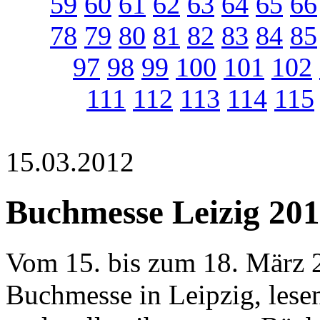
59
60
61
62
63
64
65
66
78
79
80
81
82
83
84
85
97
98
99
100
101
102
111
112
113
114
115
15.03.2012
Buchmesse Leizig 20
Vom 15. bis zum 18. März 2
Buchmesse in Leipzig, lese