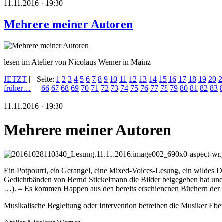
11.11.2016 · 19:30
Mehrere meiner Autoren
lesen im Atelier von Nicolaus Werner in Mainz
JETZT
|
Seite:
1
2
3
4
5
6
7
8
9
10
11
12
13
14
15
16
17
18
19
20
2
früher…
66
67
68
69
70
71
72
73
74
75
76
77
78
79
80
81
82
83
11.11.2016 · 19:30
Mehrere meiner Autoren
Ein Potpourri, ein Gerangel, eine Mixed-Voices-Lesung, ein wildes Du
Gedichtbänden von Bernd Stickelmann die Bilder beigegeben hat und s
…). – Es kommen Happen aus den bereits erschienenen Büchern der Au
Musikalische Begleitung oder Intervention betreiben die Musiker Eb