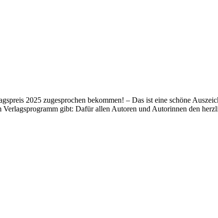
lagspreis 2025 zugesprochen bekommen! – Das ist eine schöne Auszeich
m Verlagsprogramm gibt: Dafür allen Autoren und Autorinnen den her