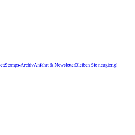
ett
Stomps-Archiv
Anfahrt & Newsletter
Bleiben Sie neugierig!