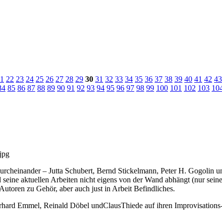
1
22
23
24
25
26
27
28
29
30
31
32
33
34
35
36
37
38
39
40
41
42
43
84
85
86
87
88
89
90
91
92
93
94
95
96
97
98
99
100
101
102
103
10
rcheinander – Jutta Schubert, Bernd Stickelmann, Peter H. Gogolin und
eine aktuellen Arbeiten nicht eigens von der Wand abhängt (nur seine 
toren zu Gehör, aber auch just in Arbeit Befindliches.
erhard Emmel, Reinald Döbel undClausThiede auf ihren Improvisations-e