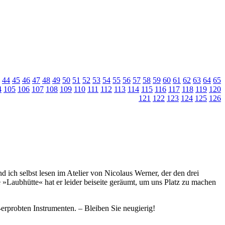
44
45
46
47
48
49
50
51
52
53
54
55
56
57
58
59
60
61
62
63
64
65
4
105
106
107
108
109
110
111
112
113
114
115
116
117
118
119
120
121
122
123
124
125
126
 ich selbst lesen im Atelier von Nicolaus Werner, der den drei
»Laubhütte« hat er leider beiseite geräumt, um uns Platz zu machen
rprobten Instrumenten. – Bleiben Sie neugierig!