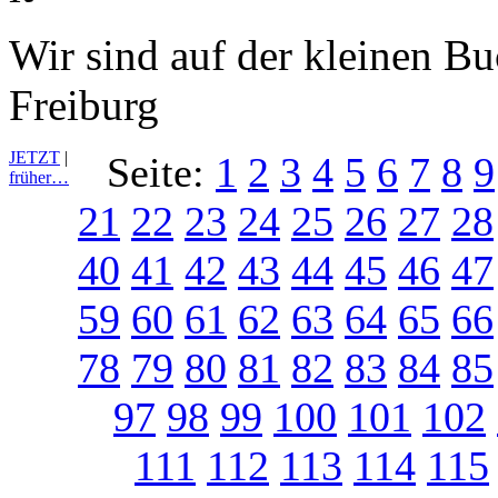
Wir sind auf der kleinen B
Freiburg
JETZT
|
Seite:
1
2
3
4
5
6
7
8
9
früher…
21
22
23
24
25
26
27
28
40
41
42
43
44
45
46
47
59
60
61
62
63
64
65
66
78
79
80
81
82
83
84
85
97
98
99
100
101
102
111
112
113
114
115