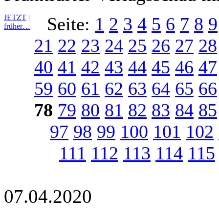
JETZT
|
Seite:
1
2
3
4
5
6
7
8
9
früher…
21
22
23
24
25
26
27
28
40
41
42
43
44
45
46
47
59
60
61
62
63
64
65
66
78
79
80
81
82
83
84
85
97
98
99
100
101
102
111
112
113
114
115
07.04.2020