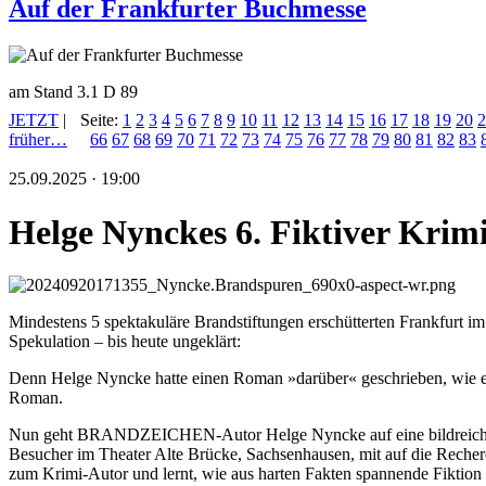
Auf der Frankfurter Buchmesse
am Stand 3.1 D 89
JETZT
|
Seite:
1
2
3
4
5
6
7
8
9
10
11
12
13
14
15
16
17
18
19
20
2
früher…
66
67
68
69
70
71
72
73
74
75
76
77
78
79
80
81
82
83
25.09.2025 · 19:00
Helge Nynckes 6. Fiktiver Kri
Mindestens 5 spektakuläre Brandstiftungen erschütterten Frankfurt i
Spekulation – bis heute ungeklärt:
Denn Helge Nyncke hatte einen Roman »darüber« geschrieben, wie e
Roman.
Nun geht BRANDZEICHEN-Autor Helge Nyncke auf eine bildreichen u
Besucher im Theater Alte Brücke, Sachsenhausen, mit auf die Recher
zum Krimi-Autor und lernt, wie aus harten Fakten spannende Fiktion