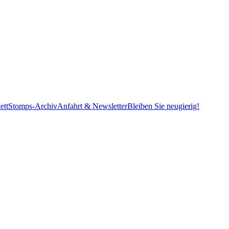
ett
Stomps-Archiv
Anfahrt & Newsletter
Bleiben Sie neugierig!