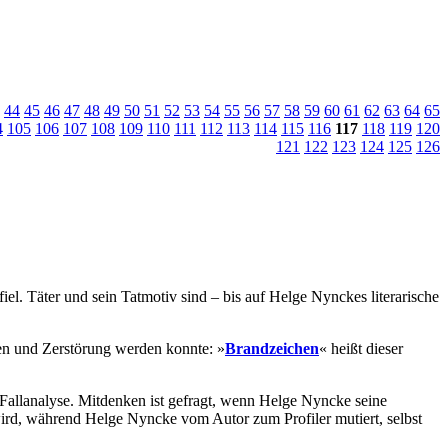
44
45
46
47
48
49
50
51
52
53
54
55
56
57
58
59
60
61
62
63
64
65
4
105
106
107
108
109
110
111
112
113
114
115
116
117
118
119
120
121
122
123
124
125
126
l. Täter und sein Tatmotiv sind – bis auf Helge Nynckes literarische
en und Zerstörung werden konnte: »
Brandzeichen
« heißt dieser
llanalyse. Mitdenken ist gefragt, wenn Helge Nyncke seine
ird, während Helge Nyncke vom Autor zum Profiler mutiert, selbst