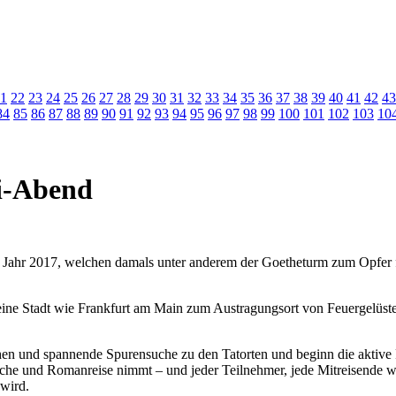
1
22
23
24
25
26
27
28
29
30
31
32
33
34
35
36
37
38
39
40
41
42
43
84
85
86
87
88
89
90
91
92
93
94
95
96
97
98
99
100
101
102
103
10
mi-Abend
m Jahr 2017, welchen damals unter anderem der Goetheturm zum Opfer fie
ine Stadt wie Frankfurt am Main zum Austragungsort von Feuergelüst
nd spannende Spurensuche zu den Tatorten und beginn die aktive Fa
che und Romanreise nimmt – und jeder Teilnehmer, jede Mitreisende w
 wird.