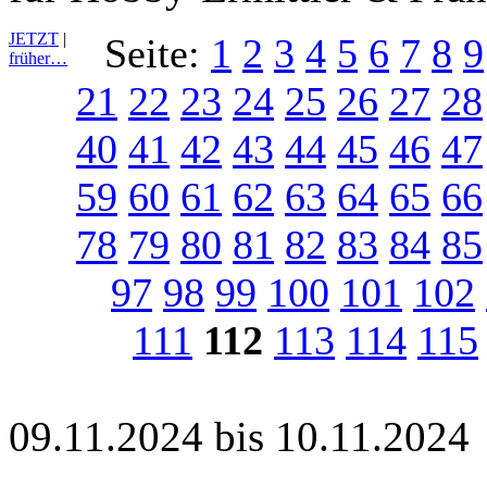
JETZT
|
Seite:
1
2
3
4
5
6
7
8
9
früher…
21
22
23
24
25
26
27
28
40
41
42
43
44
45
46
47
59
60
61
62
63
64
65
66
78
79
80
81
82
83
84
85
97
98
99
100
101
102
111
112
113
114
115
09.11.2024 bis 10.11.2024