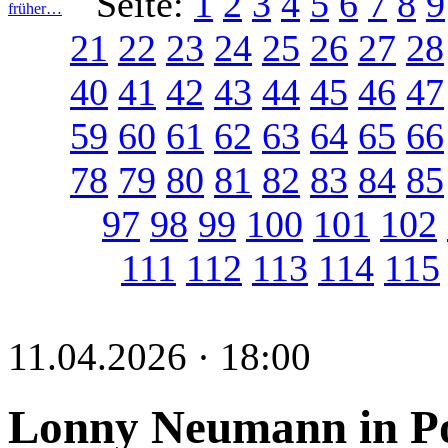
Seite:
1
2
3
4
5
6
7
8
9
früher…
21
22
23
24
25
26
27
28
40
41
42
43
44
45
46
47
59
60
61
62
63
64
65
66
78
79
80
81
82
83
84
85
97
98
99
100
101
102
111
112
113
114
115
11.04.2026 · 18:00
Lonny Neumann in P