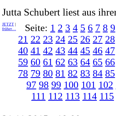
Jutta Schubert liest aus ih
JETZT
|
Seite:
1
2
3
4
5
6
7
8
9
früher…
21
22
23
24
25
26
27
28
40
41
42
43
44
45
46
47
59
60
61
62
63
64
65
66
78
79
80
81
82
83
84
85
97
98
99
100
101
102
111
112
113
114
115