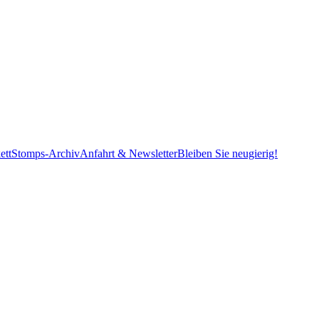
ett
Stomps-Archiv
Anfahrt & Newsletter
Bleiben Sie neugierig!