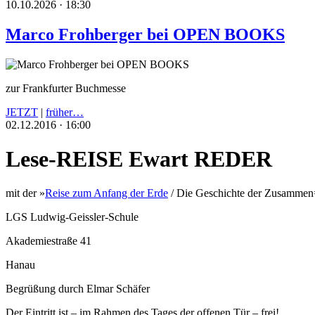
10.10.2026 · 18:30
Marco Frohberger bei OPEN BOOKS
zur Frankfurter Buchmesse
JETZT
|
früher…
02.12.2016 · 16:00
Lese-REISE Ewart REDER
mit der »
Reise zum Anfang der Erde
/ Die Geschichte der Zusammen=
LGS Ludwig-Geissler-Schule
Akademiestraße 41
Hanau
Begrüßung durch Elmar Schäfer
Der Eintritt ist – im Rahmen des Tages der offenen Tür – frei!