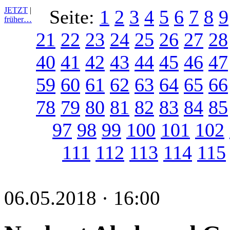
JETZT
|
Seite:
1
2
3
4
5
6
7
8
9
früher…
21
22
23
24
25
26
27
28
40
41
42
43
44
45
46
47
59
60
61
62
63
64
65
66
78
79
80
81
82
83
84
85
97
98
99
100
101
102
111
112
113
114
115
06.05.2018 · 16:00