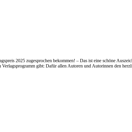
lagspreis 2025 zugesprochen bekommen! – Das ist eine schöne Auszeich
m Verlagsprogramm gibt: Dafür allen Autoren und Autorinnen den her