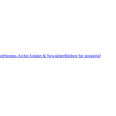
ett
Stomps-Archiv
Anfahrt & Newsletter
Bleiben Sie neugierig!