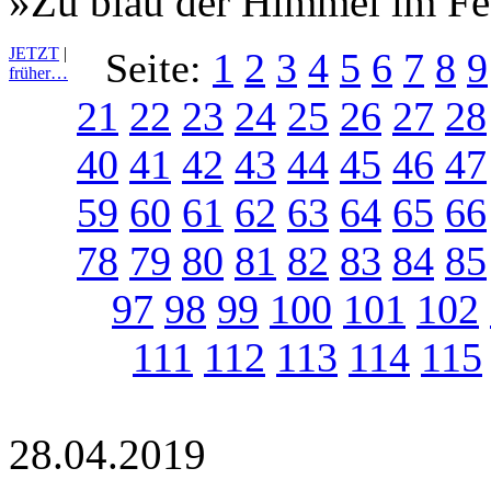
»Zu blau der Himmel im Fe
JETZT
|
Seite:
1
2
3
4
5
6
7
8
9
früher…
21
22
23
24
25
26
27
28
40
41
42
43
44
45
46
47
59
60
61
62
63
64
65
66
78
79
80
81
82
83
84
85
97
98
99
100
101
102
111
112
113
114
115
28.04.2019