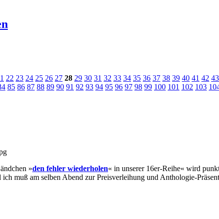
en
1
22
23
24
25
26
27
28
29
30
31
32
33
34
35
36
37
38
39
40
41
42
43
84
85
86
87
88
89
90
91
92
93
94
95
96
97
98
99
100
101
102
103
10
Bändchen »
den fehler wiederholen
« in unserer 16er-Reihe« wird punkt
und ich muß am selben Abend zur Preisverleihung und Anthologie-Präse