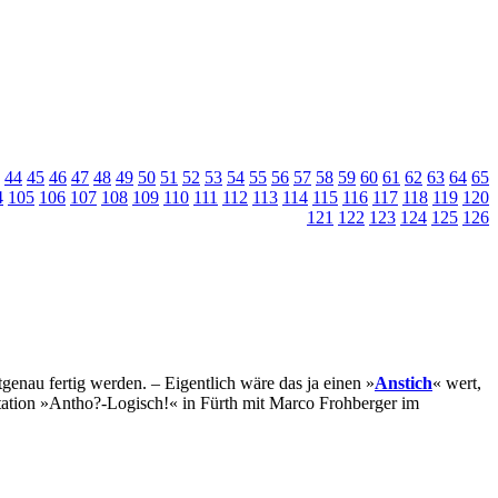
44
45
46
47
48
49
50
51
52
53
54
55
56
57
58
59
60
61
62
63
64
65
4
105
106
107
108
109
110
111
112
113
114
115
116
117
118
119
120
121
122
123
124
125
126
genau fertig werden. – Eigentlich wäre das ja einen »
Anstich
« wert,
ntation »Antho?-Logisch!« in Fürth mit Marco Frohberger im