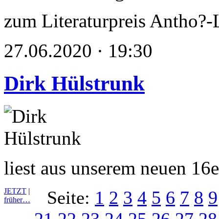
zum Literaturpreis Antho?-
27.06.2020 · 19:30
Dirk Hülstrunk
liest aus unserem neuen 16
JETZT
|
Seite:
1
2
3
4
5
6
7
8
9
früher…
21
22
23
24
25
26
27
28