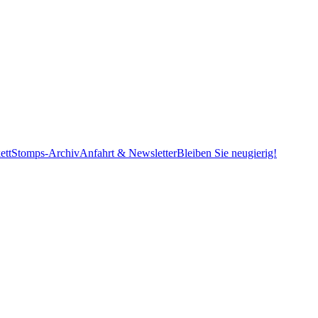
ett
Stomps-Archiv
Anfahrt & Newsletter
Bleiben Sie neugierig!