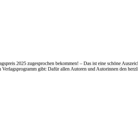
lagspreis 2025 zugesprochen bekommen! – Das ist eine schöne Auszeich
m Verlagsprogramm gibt: Dafür allen Autoren und Autorinnen den her