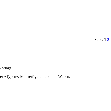
Seite:
1
2
6
bringt.
über »Typen«, Männerfiguren und ihre Welten.