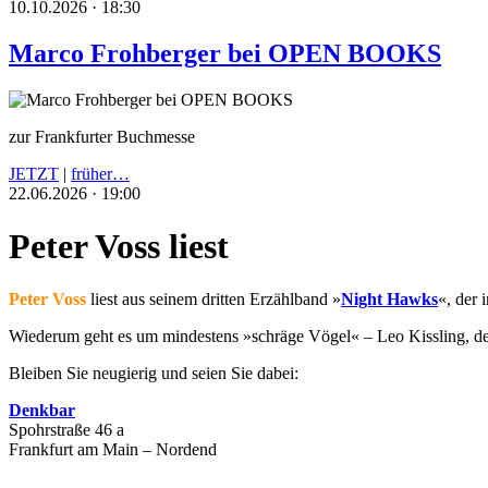
10.10.2026 · 18:30
Marco Frohberger bei OPEN BOOKS
zur Frankfurter Buchmesse
JETZT
|
früher…
22.06.2026 · 19:00
Peter Voss liest
Peter Voss
liest aus seinem dritten Erzählband »
Night Hawks
«, der 
Wiederum geht es um mindestens »schräge Vögel« – Leo Kissling, der 
Bleiben Sie neugierig und seien Sie dabei:
Denkbar
Spohrstraße 46 a
Frankfurt am Main – Nordend