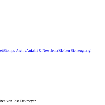
ett
Stomps-Archiv
Anfahrt & Newsletter
Bleiben Sie neugierig!
hen von Jost Eickmeyer