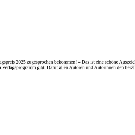
lagspreis 2025 zugesprochen bekommen! – Das ist eine schöne Auszeich
m Verlagsprogramm gibt: Dafür allen Autoren und Autorinnen den her