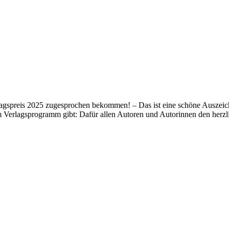
lagspreis 2025 zugesprochen bekommen! – Das ist eine schöne Auszeich
m Verlagsprogramm gibt: Dafür allen Autoren und Autorinnen den her