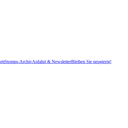
ett
Stomps-Archiv
Anfahrt & Newsletter
Bleiben Sie neugierig!