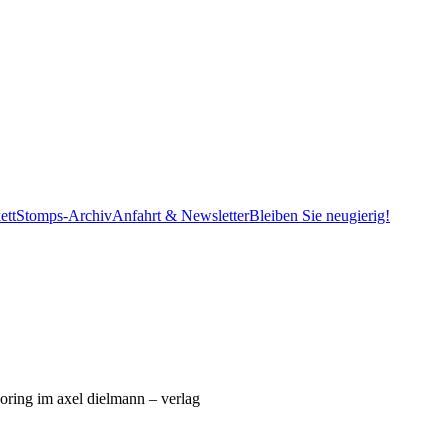
ett
Stomps-Archiv
Anfahrt & Newsletter
Bleiben Sie neugierig!
oring im axel dielmann – verlag