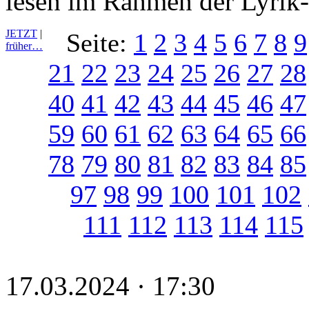
lesen im Rahmen der Lyrik
JETZT
|
Seite:
1
2
3
4
5
6
7
8
9
früher…
21
22
23
24
25
26
27
28
40
41
42
43
44
45
46
47
59
60
61
62
63
64
65
66
78
79
80
81
82
83
84
85
97
98
99
100
101
102
111
112
113
114
115
17.03.2024 · 17:30