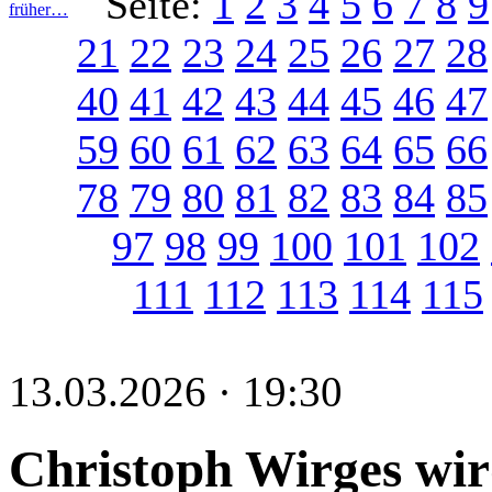
Seite:
1
2
3
4
5
6
7
8
9
früher…
21
22
23
24
25
26
27
28
40
41
42
43
44
45
46
47
59
60
61
62
63
64
65
66
78
79
80
81
82
83
84
85
97
98
99
100
101
102
111
112
113
114
115
13.03.2026 · 19:30
Christoph Wirges wir