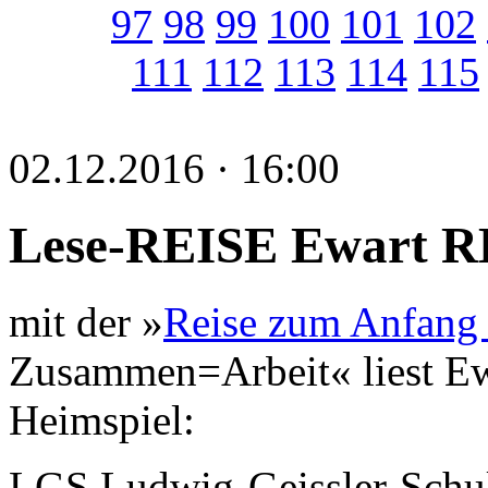
97
98
99
100
101
102
111
112
113
114
115
02.12.2016 · 16:00
Lese-REISE Ewart 
mit der »
Reise zum Anfang 
Zusammen=Arbeit« liest Ew
Heimspiel:
LGS Ludwig-Geissler-Schu