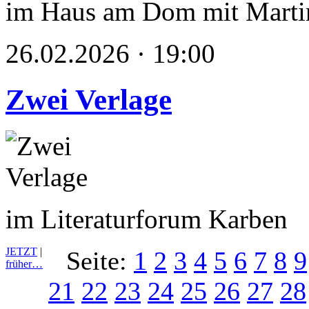
im Haus am Dom mit Marti
26.02.2026 · 19:00
Zwei Verlage
im Literaturforum Karben
JETZT
|
Seite:
1
2
3
4
5
6
7
8
9
früher…
21
22
23
24
25
26
27
28