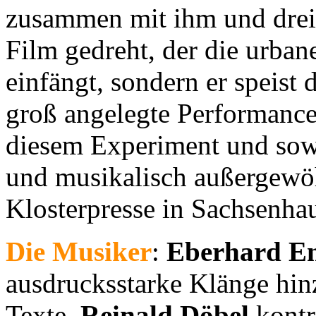
zusammen mit ihm und drei 
Film gedreht, der die urba
einfängt, sondern er speist
groß angelegte Performanc
diesem Experiment und sowo
und musikalisch außergewöh
Klosterpresse in Sachsenha
Die Musiker
:
Eberhard E
ausdrucksstarke Klänge hin
Texte.
Reinald Döbel
kontr