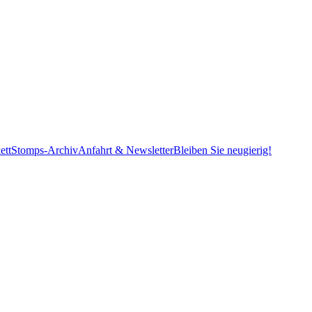
ett
Stomps-Archiv
Anfahrt & Newsletter
Bleiben Sie neugierig!