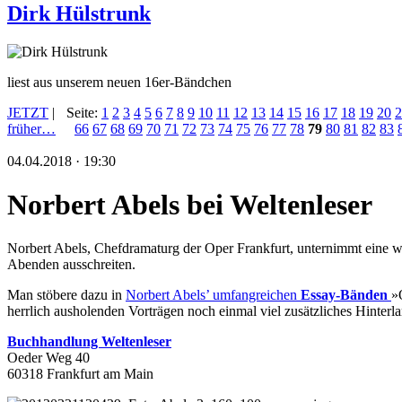
Dirk Hülstrunk
liest aus unserem neuen 16er-Bändchen
JETZT
|
Seite:
1
2
3
4
5
6
7
8
9
10
11
12
13
14
15
16
17
18
19
20
2
früher…
66
67
68
69
70
71
72
73
74
75
76
77
78
79
80
81
82
83
04.04.2018 · 19:30
Norbert Abels bei Weltenleser
Norbert Abels, Chefdramaturg der Oper Frankfurt, unternimmt eine we
Abenden ausschreiten.
Man stöbere dazu in
Norbert Abels’ umfangreichen
Essay-Bänden
»
herrlich ausholenden Vorträgen noch einmal viel zusätzliches Hinterla
Buchhandlung Weltenleser
Oeder Weg 40
60318 Frankfurt am Main