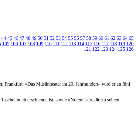
44
45
46
47
48
49
50
51
52
53
54
55
56
57
58
59
60
61
62
63
64
65
4
105
106
107
108
109
110
111
112
113
114
115
116
117
118
119
120
121
122
123
124
125
126
, Frankfurt: »Das Musiktheater im 20. Jahrhundert« wird er an fünf
 Taschenbuch erschienen ist, sowie »Notenlese«, die zu seinen