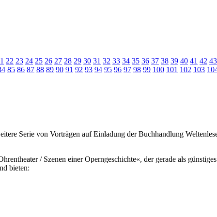
1
22
23
24
25
26
27
28
29
30
31
32
33
34
35
36
37
38
39
40
41
42
43
84
85
86
87
88
89
90
91
92
93
94
95
96
97
98
99
100
101
102
103
10
itere Serie von Vorträgen auf Einladung der Buchhandlung Weltenleser
Ohrentheater / Szenen einer Operngeschichte«, der gerade als günstiges
nd bieten: