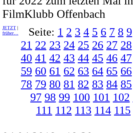
für 2022 zum letzten Mal in
FilmKlubb Offenbach
JETZT
|
Seite:
1
2
3
4
5
6
7
8
9
früher…
21
22
23
24
25
26
27
28
40
41
42
43
44
45
46
47
59
60
61
62
63
64
65
66
78
79
80
81
82
83
84
85
97
98
99
100
101
102
111
112
113
114
115