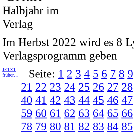
Im Herbst 2022 wird es 8 L
Verlagsprogramm geben
JETZT
|
Seite:
1
2
3
4
5
6
7
8
9
früher…
21
22
23
24
25
26
27
28
40
41
42
43
44
45
46
47
59
60
61
62
63
64
65
66
78
79
80
81
82
83
84
85