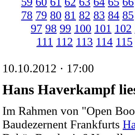
59
60
61
62
63
64
65
66
78
79
80
81
82
83
84
85
97
98
99
100
101
102
111
112
113
114
115
10.10.2012 · 17:00
Hans Haverkampf lie
Im Rahmen von "Open Books
Baudezernent Frankfurts
Ha