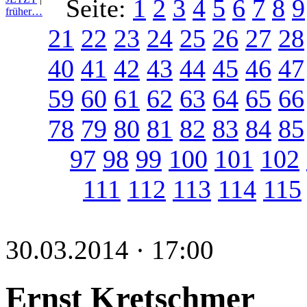
Seite:
1
2
3
4
5
6
7
8
9
früher…
21
22
23
24
25
26
27
28
40
41
42
43
44
45
46
47
59
60
61
62
63
64
65
66
78
79
80
81
82
83
84
85
97
98
99
100
101
102
111
112
113
114
115
30.03.2014 · 17:00
Ernst Kretschmer